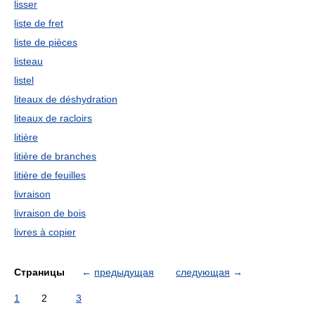
lisser
liste de fret
liste de pièces
listeau
listel
liteaux de déshydration
liteaux de racloirs
litière
litière de branches
litière de feuilles
livraison
livraison de bois
livres à copier
Страницы
←
предыдущая
следующая
→
1
2
3