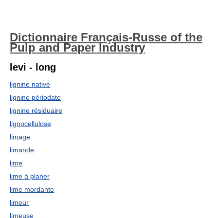
Dictionnaire Français-Russe of the
Pulp and Paper Industry
levi - long
lignine native
lignine périodate
lignine résiduaire
lignocellulose
limage
limande
lime
lime à planer
lime mordante
limeur
limeuse