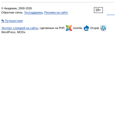
© Академик, 2000-2026
18+
Обратная связь:
Техподдержка
,
Реклама на сайте
👣 Путешествия
Экспорт словарей на сайты
, сделанные на PHP,
Joomla,
Drupal,
WordPress, MODx.